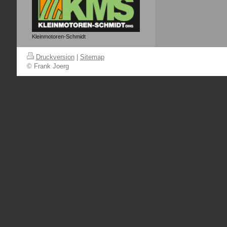
Kleinmotoren-Schmidt
Druckversion
|
Sitemap
© Frank Joerg