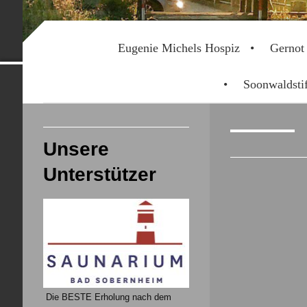
Eugenie Michels Hospiz
Gernot
Soonwaldstif
Unsere
Unterstützer
Die BESTE Erholung nach dem