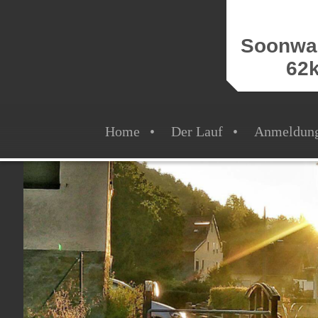
Soonwal
62
Home
Der Lauf
Anmeldun